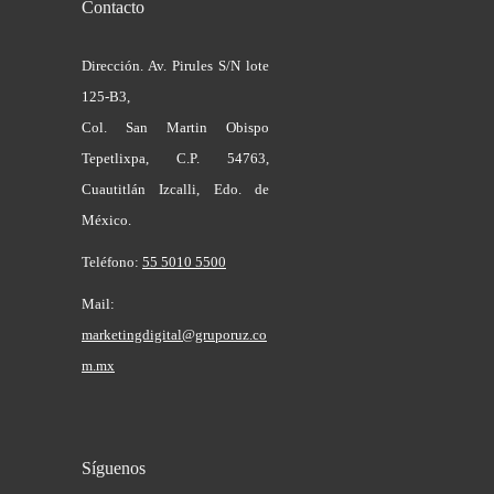
Contacto
Dirección. Av. Pirules S/N lote
125-B3,
Col. San Martin Obispo
Tepetlixpa, C.P. 54763,
Cuautitlán Izcalli, Edo. de
México.
Teléfono:
55 5010 5500
Mail:
marketingdigital@gruporuz.co
m.mx
Síguenos