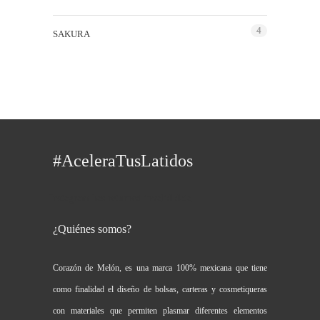
4
SAKURA
#AceleraTusLatidos
Instagram has returned invalid data.
¿Quiénes somos?
Corazón de Melón, es una marca 100% mexicana que tiene
como finalidad el diseño de bolsas, carteras y cosmetiqueras
con materiales que permiten plasmar diferentes elementos