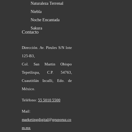
Naturaleza Terrenal
Niebla
Noche Encantada
Sakura
Contacto
Dirección. Av. Pirules S/N lote
125-B3,
Col. San Martin Obispo
Tepetlixpa, C.P. 54763,
Cuautitlán Izcalli, Edo. de
México.
Teléfono:
55 5010 5500
Mail:
marketingdigital@gruporuz.co
m.mx