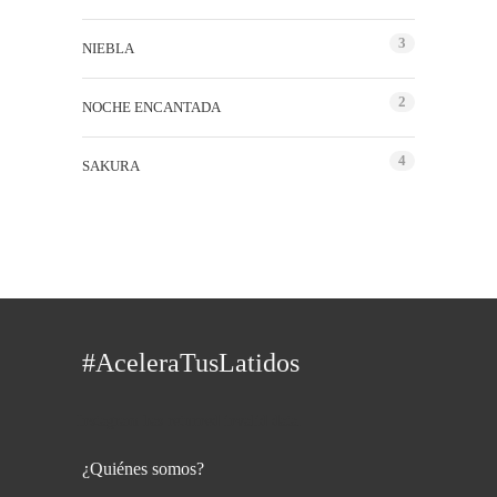
3
NIEBLA
2
NOCHE ENCANTADA
4
SAKURA
#AceleraTusLatidos
Instagram has returned invalid data.
¿Quiénes somos?