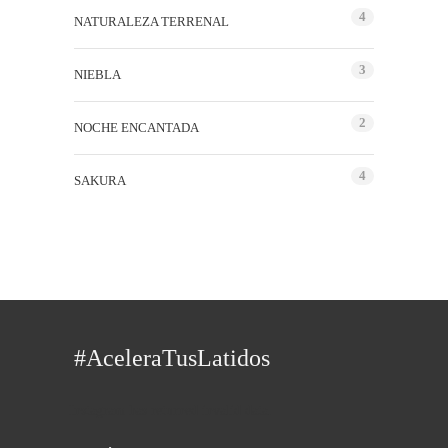
4
NATURALEZA TERRENAL
3
NIEBLA
2
NOCHE ENCANTADA
4
SAKURA
#AceleraTusLatidos
Instagram has returned invalid data.