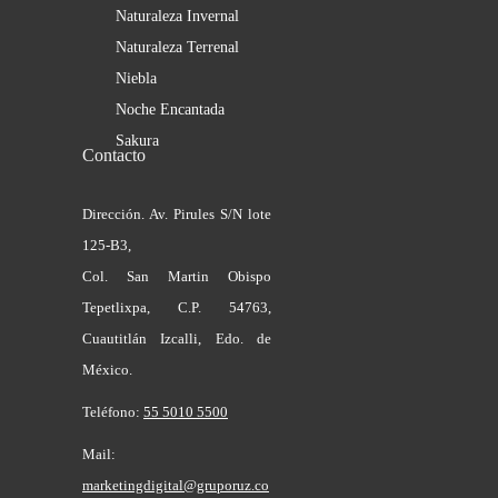
Naturaleza Invernal
Naturaleza Terrenal
Niebla
Noche Encantada
Sakura
Contacto
Dirección. Av. Pirules S/N lote
125-B3,
Col. San Martin Obispo
Tepetlixpa, C.P. 54763,
Cuautitlán Izcalli, Edo. de
México.
Teléfono:
55 5010 5500
Mail:
marketingdigital@gruporuz.co