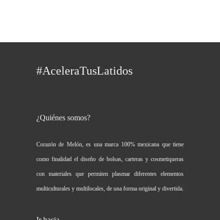
#AceleraTusLatidos
Instagram has returned invalid data.
¿Quiénes somos?
Corazón de Melón, es una marca 100% mexicana que tiene
como finalidad el diseño de bolsas, carteras y cosmetiqueras
con materiales que permiten plasmar diferentes elementos
multiculturales y multilocales, de una forma original y divertida.
Ir hacia