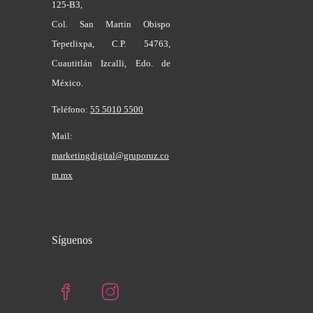
125-B3,
Col. San Martin Obispo
Tepetlixpa, C.P. 54763,
Cuautitlán Izcalli, Edo. de
México.
Teléfono:
55 5010 5500
Mail:
marketingdigital@gruporuz.co
m.mx
Síguenos